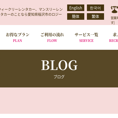
English
한국어
カー、ウィークリーレンタカー、マンスリーレン
ンタカーのことなら愛知県稲沢市のロジー
簡体
繁体
営業
す]
お得なプラン
ご利用の流れ
サービス一覧
求
PLAN
FLOW
SERVICE
RECR
BLOG
ブログ